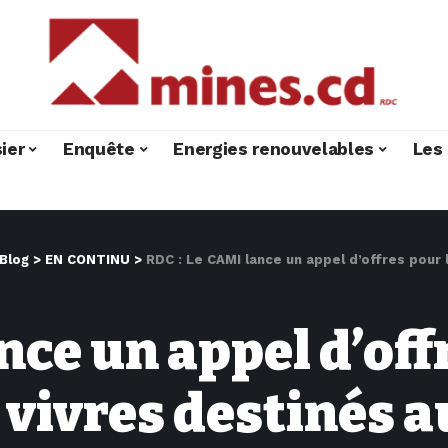
ier
Enquête
Energies renouvelables
Les 
Blog
>
EN CONTINU
>
RDC : Le CAMI lance un appel d’offres pour l’acq
ance un appel d’of
 vivres destinés a