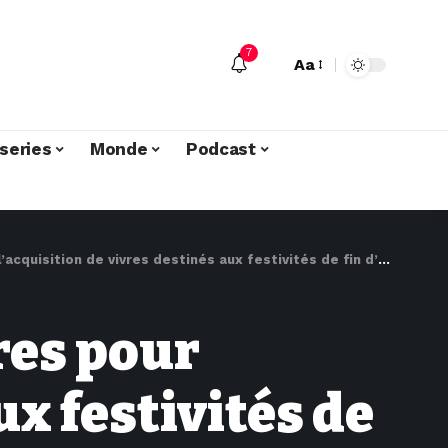
7
Aa
series
Monde
Podcast
uisition de vivres destinés aux festivités de fin d’année 2025
fres pour
ux festivités de