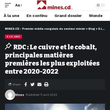
Aa
À la une
En continu
Grand dossier
Monde
MINES.CD - Premier média congolais du secteur minier
>
Blog
>
À LA UNE
À LA UNE
RDC : Le cuivre et le cobalt,
principales matières
premières les plus exploitées
entre 2020-2022
Share
Mines
Published 11 avril 2023