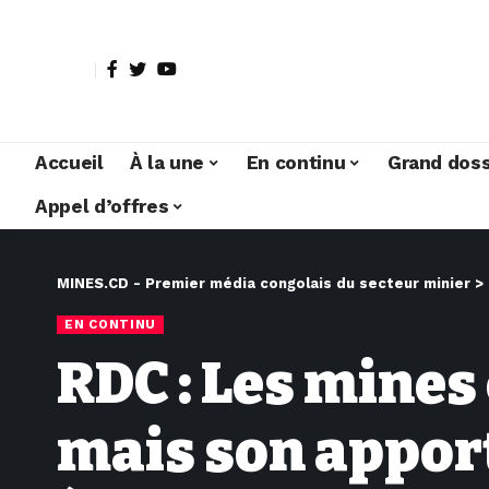
Accueil
À la une
En continu
Grand doss
Appel d’offres
MINES.CD - Premier média congolais du secteur minier
>
EN CONTINU
RDC : Les mines
mais son apport