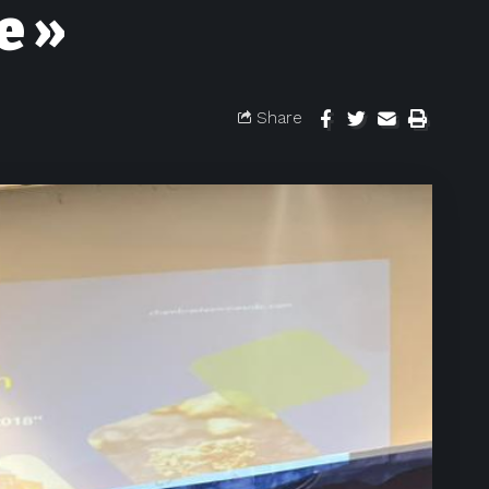
e »
Share