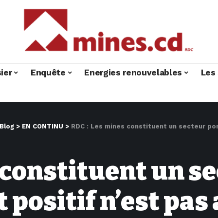
ier
Enquête
Energies renouvelables
Les 
Blog
>
EN CONTINU
>
RDC : Les mines constituent un secteur porteur mais son 
 constituent un s
 positif n’est pas