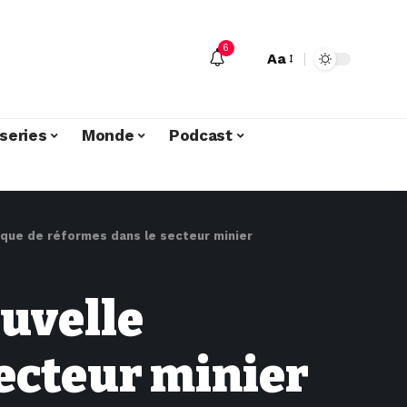
6
Aa
series
Monde
Podcast
que de réformes dans le secteur minier
uvelle
ecteur minier