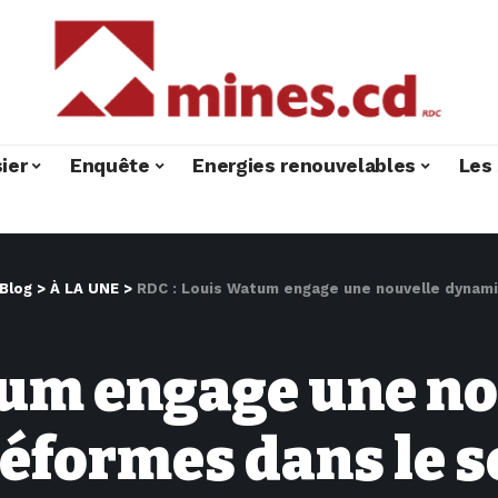
ier
Enquête
Energies renouvelables
Les 
Blog
>
À LA UNE
>
RDC : Louis Watum engage une nouvelle dynami
tum engage une no
éformes dans le s