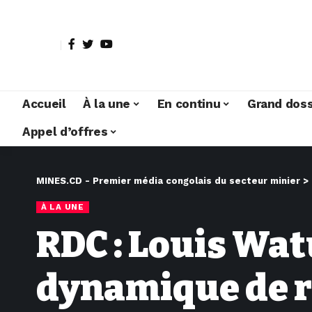
Accueil
À la une
En continu
Grand doss
Appel d’offres
MINES.CD - Premier média congolais du secteur minier
>
À LA UNE
RDC : Louis Wa
dynamique de r