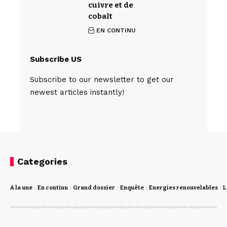
cuivre et de
cobalt
EN CONTINU
Subscribe US
Subscribe to our newsletter to get our
newest articles instantly!
Categories
A la une
En continu
Grand dossier
Enquête
Energies renouvelables
L