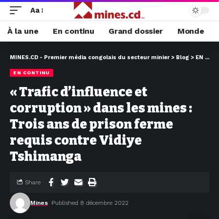
Aa
À la une
En continu
Grand dossier
Monde
MINES.CD - Premier média congolais du secteur minier
>
Blog
>
EN CONTINU
EN CONTINU
« Trafic d’influence et
corruption » dans les mines :
Trois ans de prison ferme
requis contre Vidiye
Tshimanga
Share
Mines
Published 8 décembre 2022