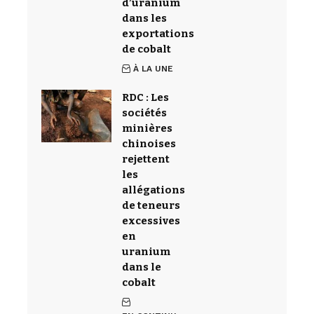
d’uranium
dans les
exportations
de cobalt
À LA UNE
RDC : Les
sociétés
minières
chinoises
rejettent
les
allégations
de teneurs
excessives
en
uranium
dans le
cobalt