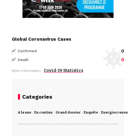
Global Coronavirus Cases
0
Confirmed
0
Death
Covid-19 Statistics
More Information:
Categories
A la une
En continu
Grand dossier
Enquête
Energies renouvela