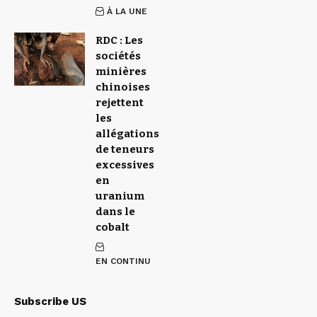
À LA UNE
RDC : Les
sociétés
minières
chinoises
rejettent
les
allégations
de teneurs
excessives
en
uranium
dans le
cobalt
EN CONTINU
Subscribe US