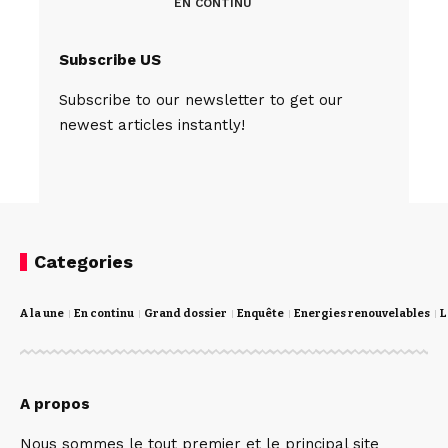
EN CONTINU
Subscribe US
Subscribe to our newsletter to get our
newest articles instantly!
Categories
A la une
En continu
Grand dossier
Enquête
Energies renouvelables
L
A propos
Nous sommes le tout premier et le principal site