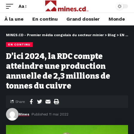
Aa
À la une
En continu
Grand dossier
Monde
MINES.CD - Premier média congolais du secteur minier
>
Blog
>
EN CONTINU
EN CONTINU
D’ici 2024, la RDC compte
atteindre une production
annuelle de 2,3 millions de
tonnes du cuivre
Share
Mines
Published 11 mai 2022