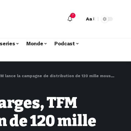
7
Aa
series
Monde
Podcast
istribution de 120 mille moustiquaires et l’asphaltage de 2 km de route à Fungurume
harges, TFM
 de 120 mille