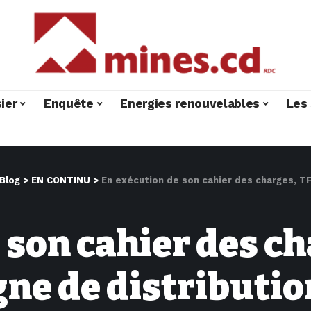
ier
Enquête
Energies renouvelables
Les 
Blog
>
EN CONTINU
>
En exécution de son cahier des charges, TFM lance la campagne de d
 son cahier des c
ne de distribution