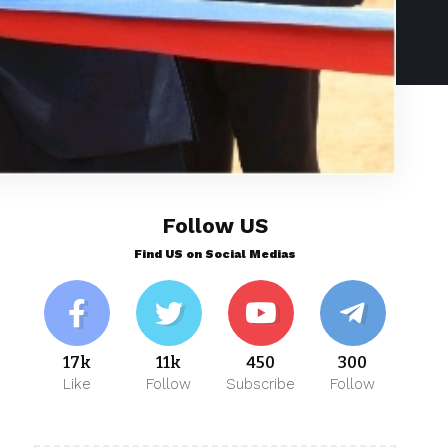
Follow US
Find US on Social Medias
17k
11k
450
300
Like
Follow
Subscribe
Follow