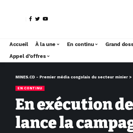
Accueil
À la une
En continu
Grand doss
Appel d’offres
MINES.CD - Premier média congolais du secteur minier
>
EN CONTINU
En exécution de
lance la campag