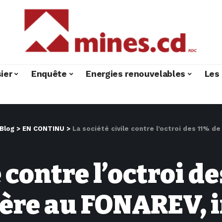
ier
Enquête
Energies renouvelables
Les 
Blog
>
EN CONTINU
>
La société civile contre l’octroi des 11% de la redevance m
e contre l’octroi de
re au FONAREV, in