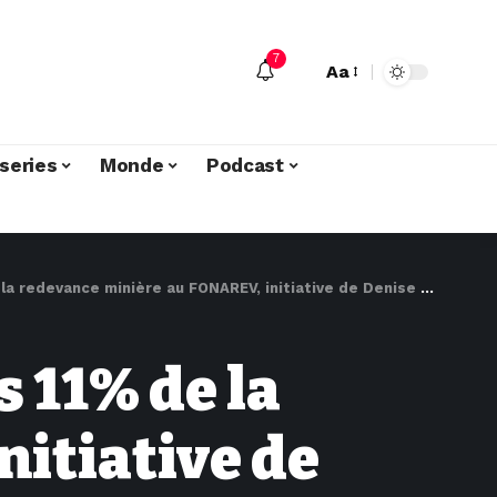
7
Aa
series
Monde
Podcast
inière au FONAREV, initiative de Denise Nyakeru pour les victimes de guerre
s 11% de la
itiative de