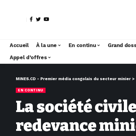
Accueil
À la une
En continu
Grand doss
Appel d’offres
MINES.CD - Premier média congolais du secteur minier
>
EN CONTINU
La société civil
redevance miniè