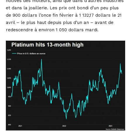
nocives des moteurs, ainsi que dans d’autres industries
et dans la joaillerie. Les prix ont bondi d’un peu plus
de 900 dollars l’once fin février à 1 132,17 dollars le 21
avril – le plus haut depuis plus d’un an – avant de
redescendre à environ 1 050 dollars mardi.