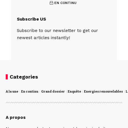
EN CONTINU
Subscribe US
Subscribe to our newsletter to get our
newest articles instantly!
Categories
A la une
En continu
Grand dossier
Enquête
Energies renouvelables
L
A propos