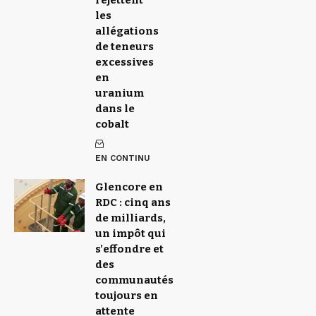
rejettent
les
allégations
de teneurs
excessives
en
uranium
dans le
cobalt
EN CONTINU
Glencore en
RDC : cinq ans
de milliards,
un impôt qui
s’effondre et
des
communautés
toujours en
attente