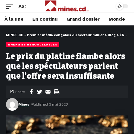
Aa
À la une
En continu
Grand dossier
Monde
MINES.CD - Premier média congolais du secteur minier
>
Blog
>
ÉNERGIES RENOUVELABLES
ÉNERGIES RENOUVELABLES
Le prix du platine flambe alors
que les spéculateurs parient
que l’offre sera insuffisante
Share
Mines
Published 3 mai 2023