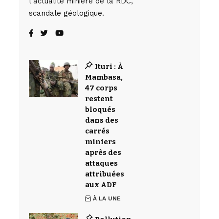
l’actualité minière de la RDC,
scandale géologique.
Ituri : À
Mambasa,
47 corps
restent
bloqués
dans des
carrés
miniers
après des
attaques
attribuées
aux ADF
À LA UNE