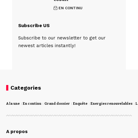
EN CONTINU
Subscribe US
Subscribe to our newsletter to get our
newest articles instantly!
Categories
A la une
En continu
Grand dossier
Enquête
Energies renouvelables
L
A propos