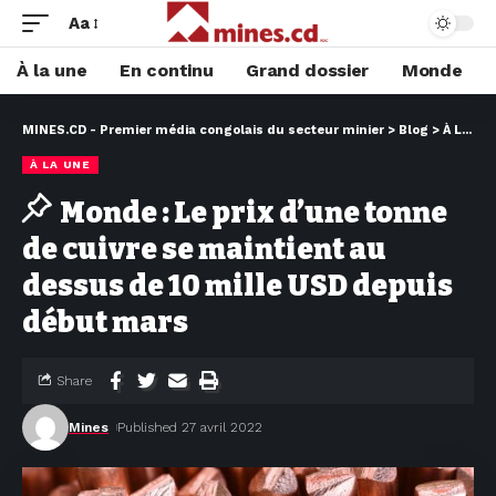
Aa
À la une
En continu
Grand dossier
Monde
MINES.CD - Premier média congolais du secteur minier
>
Blog
>
À LA UNE
À LA UNE
Monde : Le prix d’une tonne
de cuivre se maintient au
dessus de 10 mille USD depuis
début mars
Share
Mines
Published 27 avril 2022