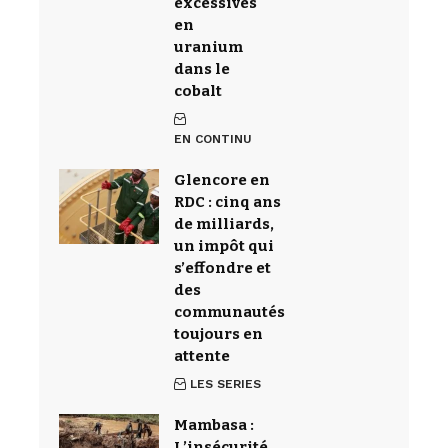
excessives
en
uranium
dans le
cobalt
EN CONTINU
Glencore en
RDC : cinq ans
de milliards,
un impôt qui
s’effondre et
des
communautés
toujours en
attente
LES SERIES
Mambasa :
L’insécurité