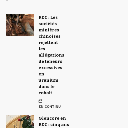
RDC : Les
sociétés
minières
chinoises
rejettent
les
allégations
de teneurs
excessives
en
uranium
dans le
cobalt
EN CONTINU
Glencore en
RDC : cinq ans