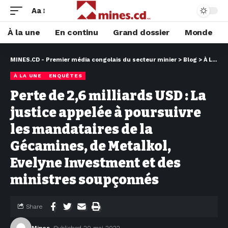
Aa
À la une
En continu
Grand dossier
Monde
MINES.CD - Premier média congolais du secteur minier
>
Blog
>
À LA UNE
À LA UNE
ENQUÊTES
Perte de 2,6 milliards USD : La
justice appelée à poursuivre
les mandataires de la
Gécamines, de Metalkol,
Evelyne Investment et des
ministres soupçonnés
Share