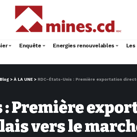
ier
Enquête
Energies renouvelables
Les 
Blog
>
À LA UNE
>
RDC–États-Unis : Première exportation directe
: Première export
lais vers le marc