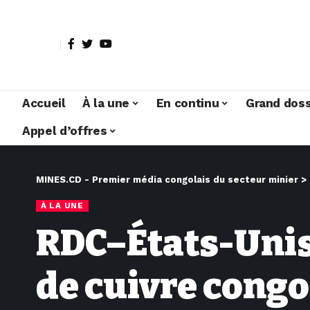
Accueil
À la une
En continu
Grand doss
Appel d’offres
MINES.CD - Premier média congolais du secteur minier
>
À LA UNE
RDC–États-Unis 
de cuivre congo