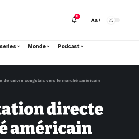
8
Aa
series
Monde
Podcast
 de cuivre congolais vers le marché américain
ation directe
hé américain