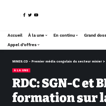
Accueil
À la une
En continu
Grand doss
Appel d’offres
MINES.CD - Premier média congolais du secteur minier
>
À LA UNE
RDC: SGN-C et B
formation sur l