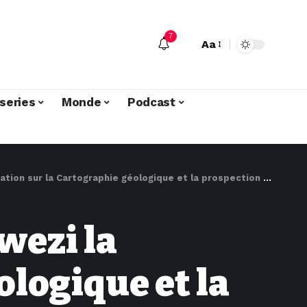
7
Aa
series
Monde
Podcast
sur la Cartographie géologique et la prospection géochimique
wezi la
ologique et la