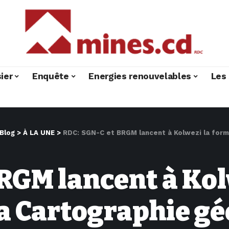
ier
Enquête
Energies renouvelables
Les 
Blog
>
À LA UNE
>
RDC: SGN-C et BRGM lancent à Kolwezi la formation 
RGM lancent à Kol
a Cartographie gé